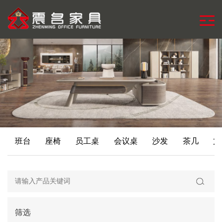
班台
座椅
员工桌
会议桌
沙发
茶几
文
筛选